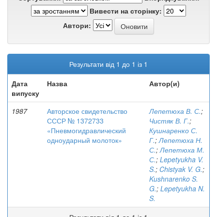
Вивести на сторінку:
Автори:
Результати від 1 до 1 із 1
Дата
Назва
Автор(и)
випуску
1987
Авторское свидетельство
Лепетюха В. С.
;
СССР № 1372733
Чистяк В. Г.
;
«Пневмогидравлический
Кушнаренко С.
одноударный молоток»
Г.
;
Лепетюха Н.
С.
;
Лепетюха М.
С.
;
Lepetyukha V.
S.
;
Chistyak V. G.
;
Kushnarenko S.
G.
;
Lepetyukha N.
S.