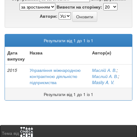
Вивести на сторінку:
Автори:
Результати від 1 до 1 із 1
Дата
Назва
Автор(и)
випуску
2015
Управління міжнародною
Маслій А. В.
;
контрактною діяльністю
Маслий А. В.
;
підприємства
Masliy A. V.
Результати від 1 до 1 із 1
Тема від