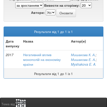
Вивести на сторінку:
Автори:
Результати від 1 до 1 із 1
Дата
Назва
Автор(и)
випуску
2017
Негативний вплив
Мишакова К. А.
;
монополій на економіку
Мишакова Е. А.
;
країни
Myshakova E. A.
Результати від 1 до 1 із 1
Тема від