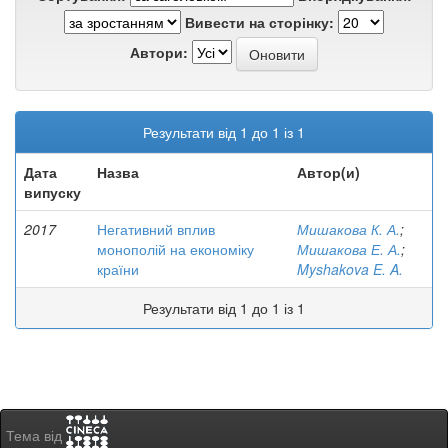
Вивести на сторінку:
Автори:
Результати від 1 до 1 із 1
Дата
Назва
Автор(и)
випуску
2017
Негативний вплив
Мишакова К. А.
;
монополій на економіку
Мишакова Е. А.
;
країни
Myshakova E. A.
Результати від 1 до 1 із 1
Тема від