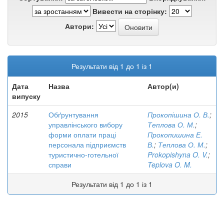
Вивести на сторінку:
Автори:
Результати від 1 до 1 із 1
Дата
Назва
Автор(и)
випуску
2015
Обґрунтування
Прокопішина О. В.
;
управлінського вибору
Теплова О. М.
;
форми оплати праці
Прокопишина Е.
персонала підприємств
В.
;
Теплова О. М.
;
туристично-готельної
Prokopishyna O. V.
;
справи
Teplova O. M.
Результати від 1 до 1 із 1