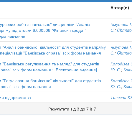
Автор(и)
рсових робіт з навчальної дисципліни "Аналіз
Чмутова І.
апряму підготовки 6.030508 "Фінанси і кредит"
С.
;
Chmutov
форм навчання
"Аналіз банківської діяльності" для студентів напряму
Чмутова І.
спеціалізації "Банківська справа" всіх форм навчання
С.
;
Chmutov
 "Банківське регулювання та нагляд" для студентів
Колодізєв 
права" всіх форм навчання : [Електронне видання]
Ю. С.
;
Kolo
"Регулювання банківської діяльності" для студентів
Колодізєв 
права" всіх форм навчання
Ю. С.
;
Kolo
ми підприємства
Тисячна Ю.
Результати від 3 до 7 із 7