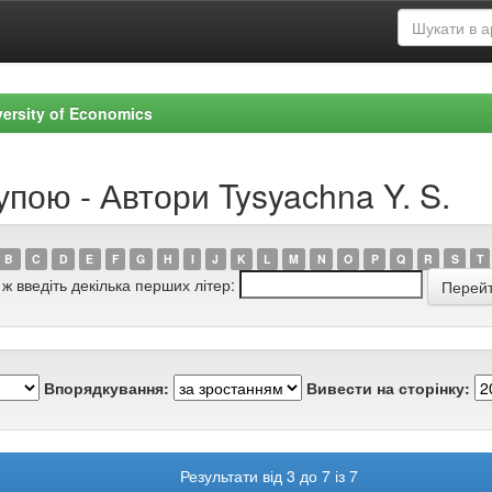
versity of Economics
упою - Автори Tysyachna Y. S.
B
C
D
E
F
G
H
I
J
K
L
M
N
O
P
Q
R
S
T
 ж введіть декілька перших літер:
Впорядкування:
Вивести на сторінку:
Результати від 3 до 7 із 7