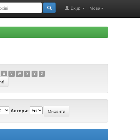
Вхід:
Мова
U
V
W
X
Y
Z
Автори: