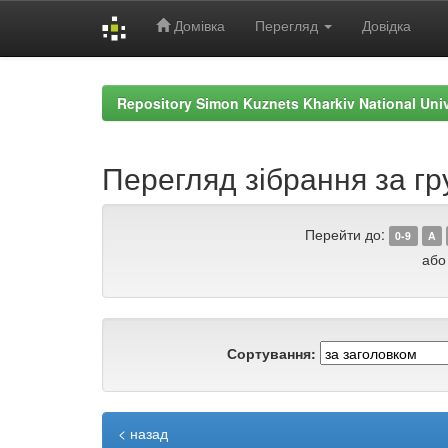
Домівка
Перегляд
Довідка
Skip
navigation
Repository Simon Kuznets Kharkiv National Uni
Перегляд зібрання за гр
Перейти до:
0-9
A
або
Сортування:
< назад