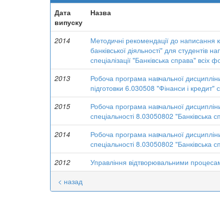
Дата
Назва
випуску
2014
Методичні рекомендації до написання ку
банківської діяльності" для студентів н
спеціалізації "Банківська справа" всіх 
2013
Робоча програма навчальної дисципліни 
підготовки 6.030508 "Фінанси і кредит" 
2015
Робоча програма навчальної дисципліни
спеціальності 8.03050802 "Банківська с
2014
Робоча програма навчальної дисципліни 
спеціальності 8.03050802 "Банківська с
2012
Управління відтворювальними процеса
< назад