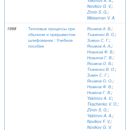
Yakimov A. A.
;
Novikov G. V.
;
Zimin S. G.
;
Weissman V. A.
1998
Тепловые процессы при
Якимов А. В.
;
обычном и прерывистом
Ткаченко В. О.
;
шлифовании : Учебное
Зимин С. Г.
;
пособие
Якимов А. А.
;
Новиков Ф. В.
;
Новиков Г. В.
;
Якимов О. В.
;
Ткаченко В. О.
;
Зимін С. Г.
;
Якимов О. О.
;
Новіков Ф. В.
;
Новіков Г. В.
;
Yakimov A. V.
;
Tkachenko V. O.
;
Zimin S. G.
;
Yakimov A. A.
;
Novikov F. V.
;
Novikov G. V.