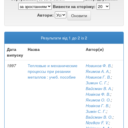
Вивести на сторінку:
Автори:
Результати від 1 до 2 із 2
Дата
Назва
Автор(и)
випуску
1997
Тепловые и механические
Новиков Ф. В.
;
процессы при резании
Якимов А. А.
;
металлов : учеб. пособие
Новиков Г. В.
;
Зимин С. Г.
;
Вайсман В. А.
;
Новіков Ф. В.
;
Якимов О. О.
;
Новіков Г. В.
;
Зимін С. Г.
;
Вайсман В. О.
;
Novikov F. V.
;