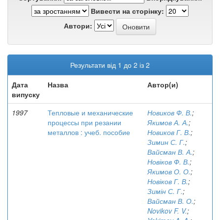
Вивести на сторінку:
Автори:
Результати від 1 до 2 із 2
Дата
Назва
Автор(и)
випуску
1997
Тепловые и механические
Новиков Ф. В.
;
процессы при резании
Якимов А. А.
;
металлов : учеб. пособие
Новиков Г. В.
;
Зимин С. Г.
;
Вайсман В. А.
;
Новіков Ф. В.
;
Якимов О. О.
;
Новіков Г. В.
;
Зимін С. Г.
;
Вайсман В. О.
;
Novikov F. V.
;