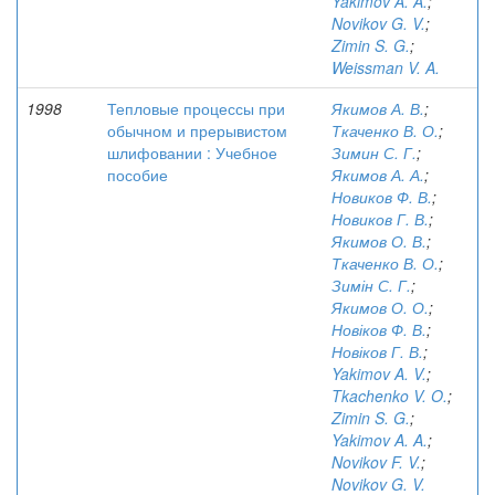
Yakimov A. A.
;
Novikov G. V.
;
Zimin S. G.
;
Weissman V. A.
1998
Тепловые процессы при
Якимов А. В.
;
обычном и прерывистом
Ткаченко В. О.
;
шлифовании : Учебное
Зимин С. Г.
;
пособие
Якимов А. А.
;
Новиков Ф. В.
;
Новиков Г. В.
;
Якимов О. В.
;
Ткаченко В. О.
;
Зимін С. Г.
;
Якимов О. О.
;
Новіков Ф. В.
;
Новіков Г. В.
;
Yakimov A. V.
;
Tkachenko V. O.
;
Zimin S. G.
;
Yakimov A. A.
;
Novikov F. V.
;
Novikov G. V.