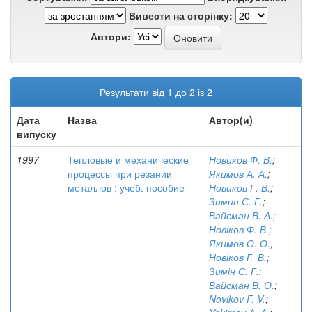
Вивести на сторінку:
Автори:
Результати від 1 до 2 із 2
Дата
Назва
Автор(и)
випуску
1997
Тепловые и механические
Новиков Ф. В.
;
процессы при резании
Якимов А. А.
;
металлов : учеб. пособие
Новиков Г. В.
;
Зимин С. Г.
;
Вайсман В. А.
;
Новіков Ф. В.
;
Якимов О. О.
;
Новіков Г. В.
;
Зимін С. Г.
;
Вайсман В. О.
;
Novikov F. V.
;