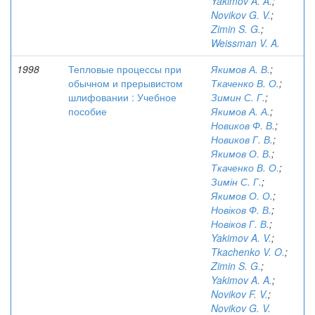
Yakimov A. A.
;
Novikov G. V.
;
Zimin S. G.
;
Weissman V. A.
1998
Тепловые процессы при
Якимов А. В.
;
обычном и прерывистом
Ткаченко В. О.
;
шлифовании : Учебное
Зимин С. Г.
;
пособие
Якимов А. А.
;
Новиков Ф. В.
;
Новиков Г. В.
;
Якимов О. В.
;
Ткаченко В. О.
;
Зимін С. Г.
;
Якимов О. О.
;
Новіков Ф. В.
;
Новіков Г. В.
;
Yakimov A. V.
;
Tkachenko V. O.
;
Zimin S. G.
;
Yakimov A. A.
;
Novikov F. V.
;
Novikov G. V.