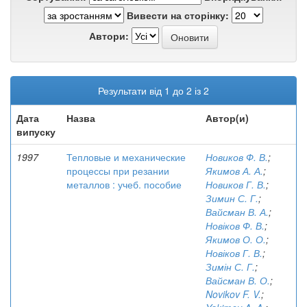
Вивести на сторінку:
Автори:
Результати від 1 до 2 із 2
Дата
Назва
Автор(и)
випуску
1997
Тепловые и механические
Новиков Ф. В.
;
процессы при резании
Якимов А. А.
;
металлов : учеб. пособие
Новиков Г. В.
;
Зимин С. Г.
;
Вайсман В. А.
;
Новіков Ф. В.
;
Якимов О. О.
;
Новіков Г. В.
;
Зимін С. Г.
;
Вайсман В. О.
;
Novikov F. V.
;