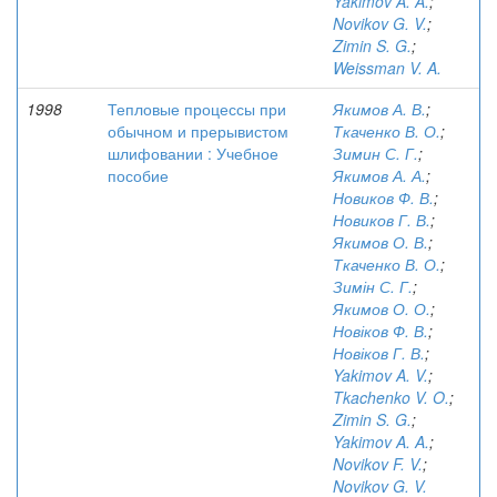
Yakimov A. A.
;
Novikov G. V.
;
Zimin S. G.
;
Weissman V. A.
1998
Тепловые процессы при
Якимов А. В.
;
обычном и прерывистом
Ткаченко В. О.
;
шлифовании : Учебное
Зимин С. Г.
;
пособие
Якимов А. А.
;
Новиков Ф. В.
;
Новиков Г. В.
;
Якимов О. В.
;
Ткаченко В. О.
;
Зимін С. Г.
;
Якимов О. О.
;
Новіков Ф. В.
;
Новіков Г. В.
;
Yakimov A. V.
;
Tkachenko V. O.
;
Zimin S. G.
;
Yakimov A. A.
;
Novikov F. V.
;
Novikov G. V.