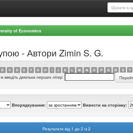
versity of Economics
упою - Автори Zimin S. G.
B
C
D
E
F
G
H
I
J
K
L
M
N
O
P
Q
R
S
T
 ж введіть декілька перших літер:
Впорядкування:
Вивести на сторінку:
Результати від 1 до 2 із 2