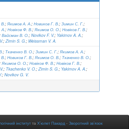
 В.
;
Якимов А. А.
;
Новиков Г. В.
;
Зимин С. Г.
;
 А.
;
Новіков Ф. В.
;
Якимов О. О.
;
Новіков Г. В.
;
;
Вайсман В. О.
;
Novikov F. V.
;
Yakimov A. A.
;
V.
;
Zimin S. G.
;
Weissman V. A.
В.
;
Ткаченко В. О.
;
Зимин С. Г.
;
Якимов А. А.
;
 В.
;
Новиков Г. В.
;
Якимов О. В.
;
Ткаченко В. О.
;
;
Якимов О. О.
;
Новіков Ф. В.
;
Новіков Г. В.
;
V.
;
Tkachenko V. O.
;
Zimin S. G.
;
Yakimov A. A.
;
V.
;
Novikov G. V.
огічний інститут
та
Х’юлет Пакард
-
Зворотний зв’язок