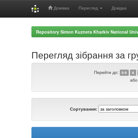
Домівка
Перегляд
Довідка
Skip
navigation
Repository Simon Kuznets Kharkiv National Uni
Перегляд зібрання за гр
Перейти до:
0-9
A
або
Сортування: