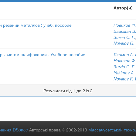
Автор(и)
 резании металлов : учеб. пособие
Новиков Ф.
Вайсман В.
Зимін С. Г.
Novikov G. 
ерывистом шлифовании : Учебное пособие
Якимов А. 
Новиков Ф.
Зимін С. Г.
Yakimov A. 
Novikov F. 
Результати від 1 до 2 із 2
ечення DSpace
Авторські права © 2002-2013
Массачусетський технол