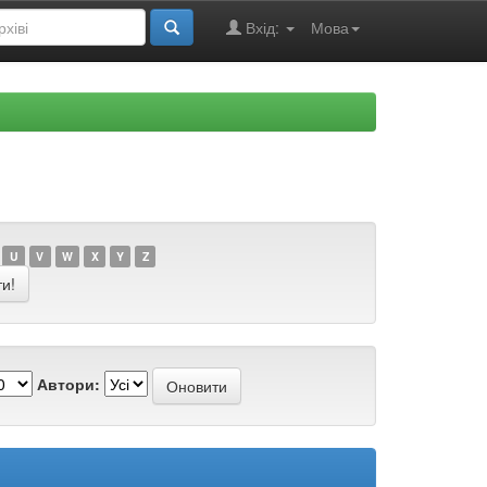
Вхід:
Мова
U
V
W
X
Y
Z
Автори: