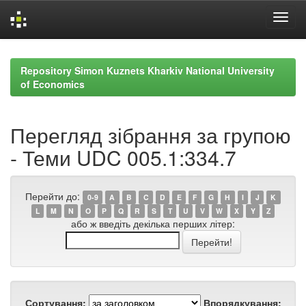
Skip
navigation
Repository Simon Kuznets Kharkiv National University
of Economics
Перегляд зібрання за групою
- Теми UDC 005.1:334.7
Перейти до:
0-9
A
B
C
D
E
F
G
H
I
J
K
L
M
N
O
P
Q
R
S
T
U
V
W
X
Y
Z
або ж введіть декілька перших літер:
Сортування:
Впорядкування: