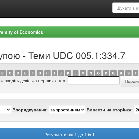
versity of Economics
упою - Теми UDC 005.1:334.7
B
C
D
E
F
G
H
I
J
K
L
M
N
O
P
Q
R
S
T
 ж введіть декілька перших літер:
Впорядкування:
Вивести на сторінку:
Результати від 1 до 1 із 1