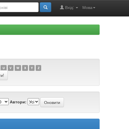
Вхід:
Мова
U
V
W
X
Y
Z
Автори: