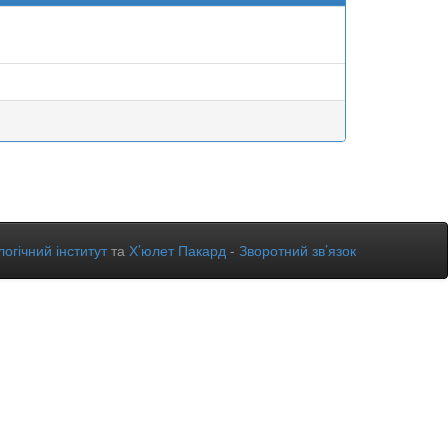
огічний інститут
та
Х’юлет Пакард
-
Зворотний зв’язок