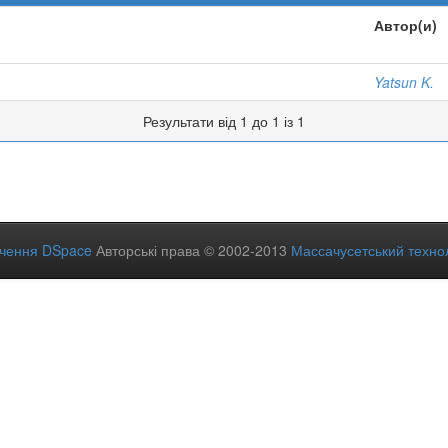
Автор(и)
Yatsun K.
Результати від 1 до 1 із 1
ечення DSpace
Авторські права © 2002-2013
Массачусетський технол