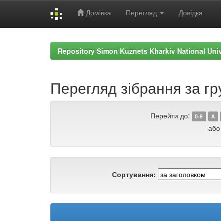
Домівка
Перегляд
Довідка
Skip
navigation
Repository Simon Kuznets Kharkiv National Uni
Перегляд зібрання за гр
Перейти до:
0-9
A
або
Сортування: