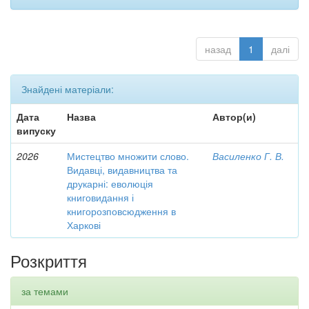
назад
1
далі
Знайдені матеріали:
Дата
Назва
Автор(и)
випуску
2026
Мистецтво множити слово.
Василенко Г. В.
Видавці, видавництва та
друкарні: еволюція
книговидання і
книгорозповсюдження в
Харкові
Розкриття
за темами