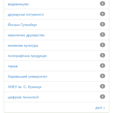
видавництво
1
друкарські потужності
1
Йоганн Гутенберг
1
кириличне друкарство
1
книжкова культура
1
поліграфічна продукція
1
тираж
1
Харківський університет
1
ХНЕУ ім. С. Кузнеця
1
цифрові технології
1
далі >