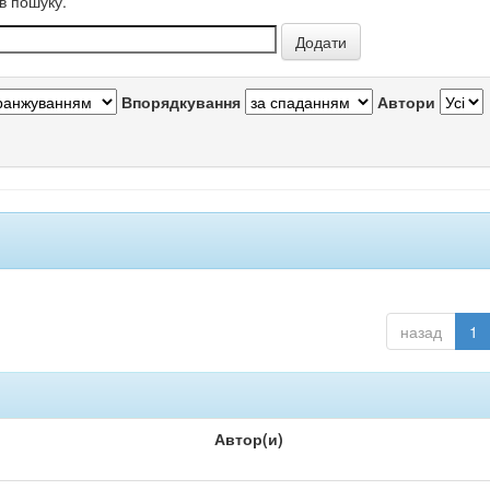
в пошуку.
Впорядкування
Автори
назад
1
Автор(и)