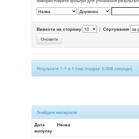
Використовуйте фільтри для уточнення результаті
Вивести на сторінку
|
Сортування
Результати 1-1 зі 1 (час пошуку: 0.006 секунди).
Знайдені матеріали:
Дата
Назва
випуску