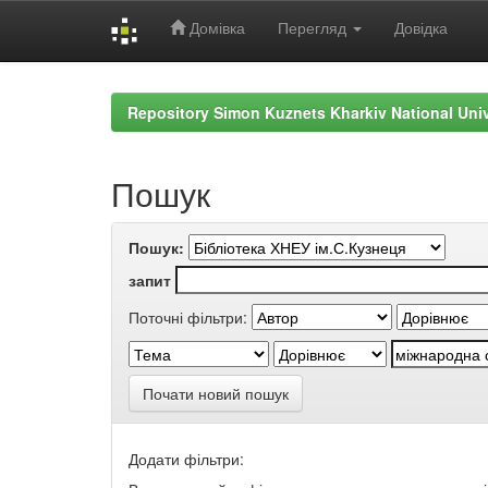
Домівка
Перегляд
Довідка
Skip
navigation
Repository Simon Kuznets Kharkiv National Uni
Пошук
Пошук:
запит
Поточні фільтри:
Почати новий пошук
Додати фільтри: