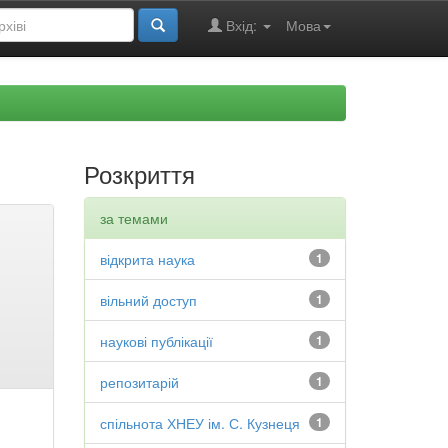
Вхід:
Мова
Розкриття
за темами
відкрита наука
1
вільний доступ
1
наукові публікації
1
репозитарій
1
спільнота ХНЕУ ім. С. Кузнеця
1