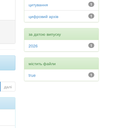
цитування
1
цифровий архів
1
за датою випуску
2026
1
містить файли
true
1
далі