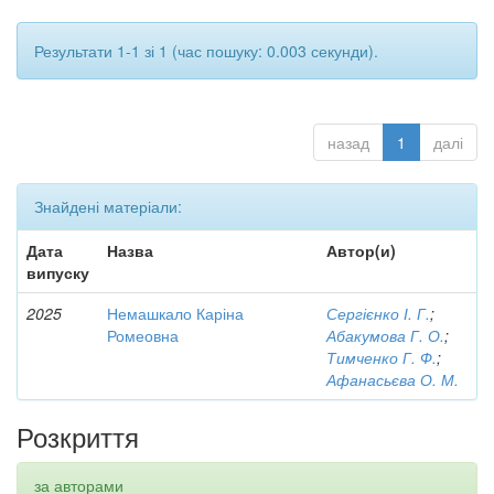
Результати 1-1 зі 1 (час пошуку: 0.003 секунди).
назад
1
далі
Знайдені матеріали:
Дата
Назва
Автор(и)
випуску
2025
Немашкало Каріна
Сергієнко І. Г.
;
Ромеовна
Абакумова Г. О.
;
Тимченко Г. Ф.
;
Афанасьєва О. М.
Розкриття
за авторами