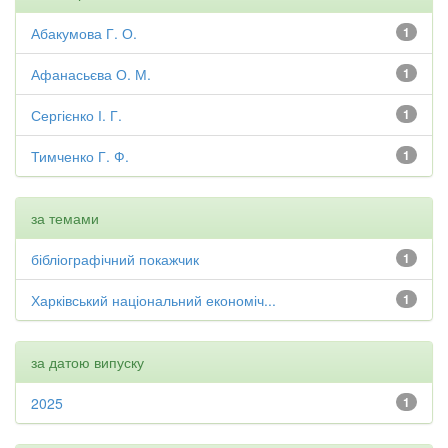
Абакумова Г. О.
1
Афанасьєва О. М.
1
Сергієнко І. Г.
1
Тимченко Г. Ф.
1
за темами
бібліографічний покажчик
1
Харківський національний економіч...
1
за датою випуску
2025
1