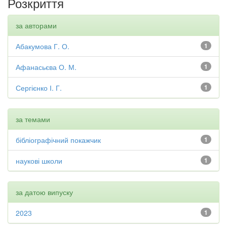
Розкриття
за авторами
Абакумова Г. О.
1
Афанасьєва О. М.
1
Сергієнко І. Г.
1
за темами
бібліографічний покажчик
1
наукові школи
1
за датою випуску
2023
1