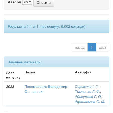
Автори
Результати 1-1 зі 1 (час пошуку: 0.002 секунди).
назад
1
далі
Знайдені матеріали:
Дата
Назва
Автор(и)
випуску
2023
Пономаренко Володимир
Сергієнко І. Г.
;
Степанович
Тимченко Г. Ф.
;
Абакумова Г. О.
;
Афанасьєва О. М.