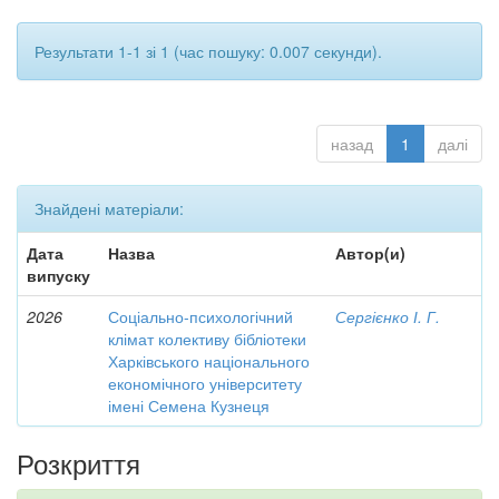
Результати 1-1 зі 1 (час пошуку: 0.007 секунди).
назад
1
далі
Знайдені матеріали:
Дата
Назва
Автор(и)
випуску
2026
Соціально-психологічний
Сергієнко І. Г.
клімат колективу бібліотеки
Харківського національного
економічного університету
імені Семена Кузнеця
Розкриття