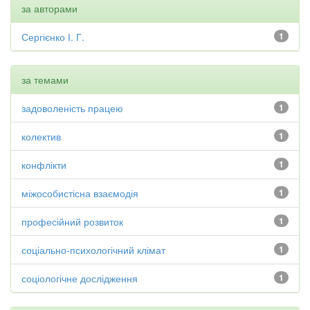
за авторами
Сергієнко І. Г.
1
за темами
задоволеність працею
1
колектив
1
конфлікти
1
міжособистісна взаємодія
1
професійний розвиток
1
соціально-психологічний клімат
1
соціологічне дослідження
1