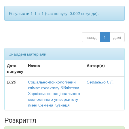
Результати 1-1 зі 1 (час пошуку: 0.002 секунди).
назад
1
далі
Знайдені матеріали:
Дата
Назва
Автор(и)
випуску
2026
Соціально-психологічний
Сергієнко І. Г.
клімат колективу бібліотеки
Харківського національного
економічного університету
імені Семена Кузнеця
Розкриття