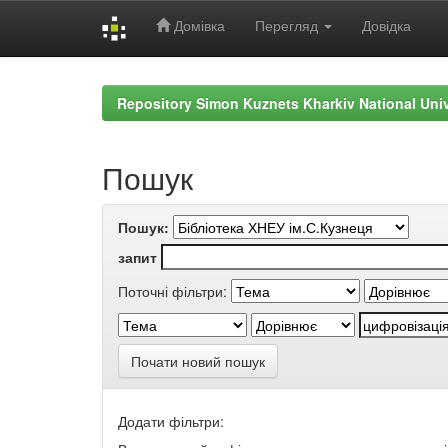
Домівка
Перегляд
Довідка
Skip
navigation
Repository Simon Kuznets Kharkiv National Uni
Пошук
Пошук:
запит
Поточні фільтри:
Почати новий пошук
Додати фільтри: