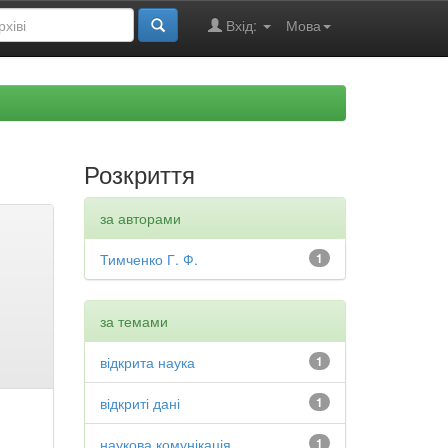
Вхід:
Мова
Розкриття
за авторами
Тимченко Г. Ф.
1
за темами
відкрита наука
1
відкриті дані
1
наукова комунікація
1