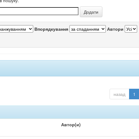
в пошуку.
Впорядкування
Автори
назад
1
Автор(и)