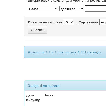
Використовуйте фільтри для уточнення результаті
Вивести на сторінку
|
Сортування
Результати 1-1 зі 1 (час пошуку: 0.001 секунди).
Знайдені матеріали:
Дата
Назва
випуску