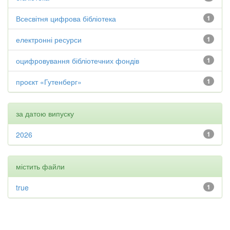
Всесвітня цифрова бібліотека
1
електронні ресурси
1
оцифровування бібліотечних фондів
1
проєкт «Гутенберг»
1
за датою випуску
2026
1
містить файли
true
1