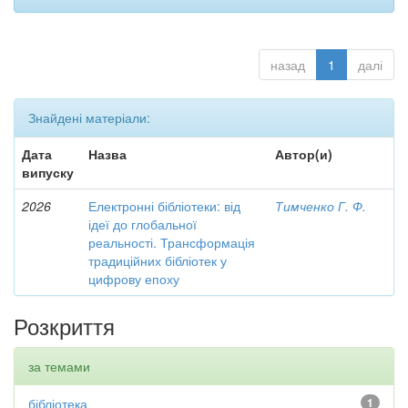
назад
1
далі
Знайдені матеріали:
Дата
Назва
Автор(и)
випуску
2026
Електронні бібліотеки: від
Тимченко Г. Ф.
ідеї до глобальної
реальності. Трансформація
традиційних бібліотек у
цифрову епоху
Розкриття
за темами
бібліотека
1