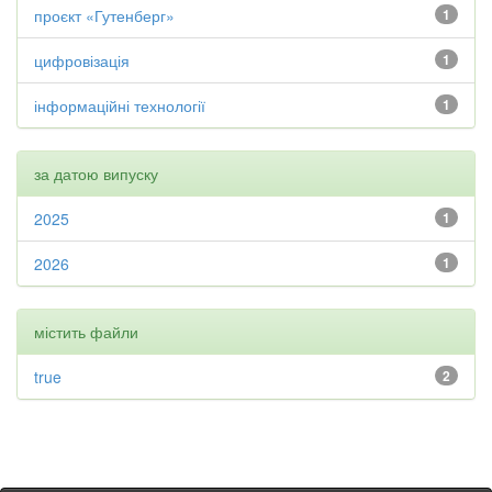
проєкт «Гутенберг»
1
цифровізація
1
інформаційні технології
1
за датою випуску
2025
1
2026
1
містить файли
true
2