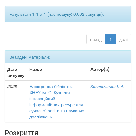
Результати 1-1 зі 1 (час пошуку: 0.002 секунди).
назад
1
далі
Знайдені матеріали:
Дата
Назва
Автор(и)
випуску
2026
Електронна бібліотека
Костюченко І. А.
ХНЕУ ім. С. Кузнеця –
інноваційний
інформаційний ресурс для
сучасної освіти та наукових
досліджень
Розкриття