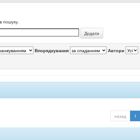
в пошуку.
Впорядкування
Автори
назад
1