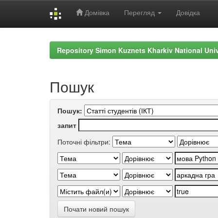
Домівка
Перегляд
Довідка
Skip
navigation
Repository Simon Kuznets Kharkiv National Uni
Пошук
Пошук:
запит
Поточні фільтри:
Почати новий пошук