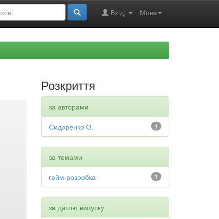
Вхід:
Мова
Розкриття
за авторами
Сидоренко О.
1
за темами
гейм-розробка
1
за датою випуску