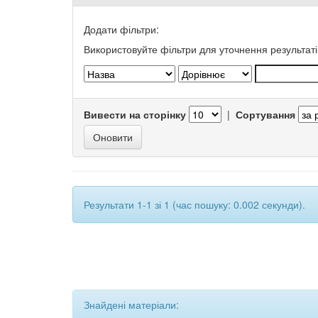
Додати фільтри:
Використовуйте фільтри для уточнення результаті
Вивести на сторінку
|
Сортування
Результати 1-1 зі 1 (час пошуку: 0.002 секунди).
Знайдені матеріали: