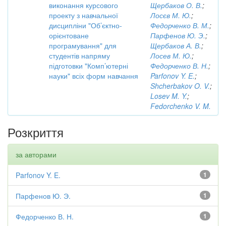
виконання курсового
Щербаков О. В.
;
проекту з навчальної
Лосєв М. Ю.
;
дисципліни "Об’єктно-
Федорченко В. М.
;
орієнтоване
Парфенов Ю. Э.
;
програмування" для
Щербаков А. В.
;
студентів напряму
Лосев М. Ю.
;
підготовки "Комп’ютерні
Федорченко В. Н.
;
науки" всіх форм навчання
Parfonov Y. E.
;
Shcherbakov O. V.
;
Losev M. Y.
;
Fedorchenko V. M.
Розкриття
за авторами
Parfonov Y. E.
1
Парфенов Ю. Э.
1
Федорченко В. Н.
1