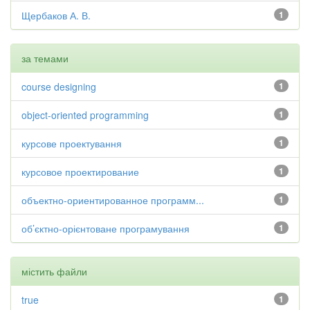
Щербаков А. В.
1
за темами
course designing
1
object-oriented programming
1
курсове проектування
1
курсовое проектирование
1
объектно-ориентированное программ...
1
об’єктно-орієнтоване програмування
1
містить файли
true
1