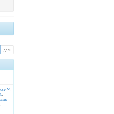
далі
сєв М.
Э.
;
енко
.
;