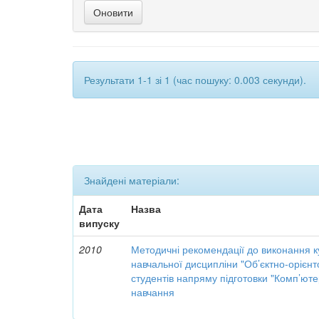
Результати 1-1 зі 1 (час пошуку: 0.003 секунди).
Знайдені матеріали:
Дата
Назва
випуску
2010
Методичні рекомендації до виконання к
навчальної дисципліни "Об’єктно-орієн
студентів напряму підготовки "Комп’юте
навчання