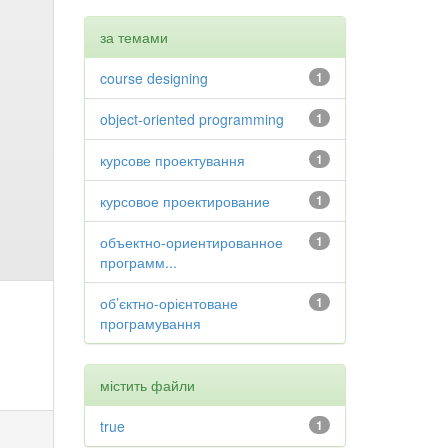
за темами
course designing
1
object-oriented programming
1
курсове проектування
1
курсовое проектирование
1
объектно-ориентированное
1
программ...
об’єктно-орієнтоване
1
програмування
містить файли
true
1