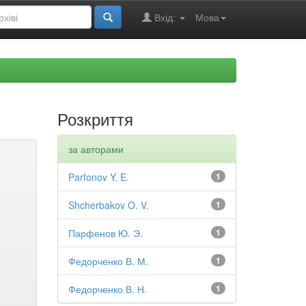
Вхід:
Мова
Розкриття
за авторами
Parfonov Y. E.
1
Shcherbakov O. V.
1
Парфенов Ю. Э.
1
Федорченко В. М.
1
Федорченко В. Н.
1