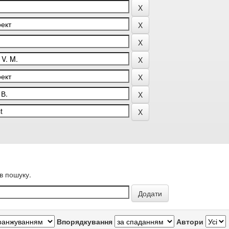
в пошуку.
Впорядкування
Автори