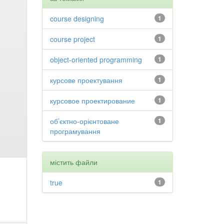
course designing
1
course project
1
object-oriented programming
1
курсове проектування
1
курсовое проектирование
1
об’єктно-орієнтоване
1
програмування
містить файли
true
1