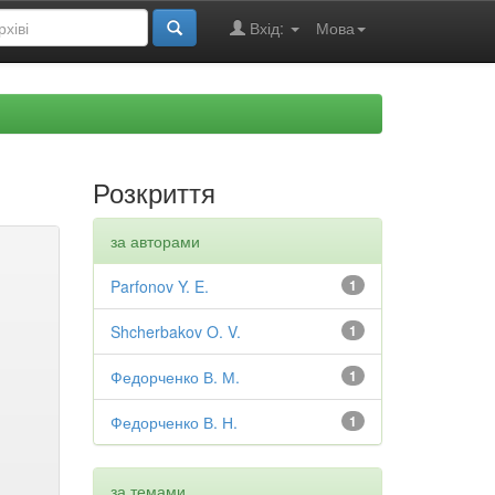
Вхід:
Мова
Розкриття
за авторами
Parfonov Y. E.
1
Shcherbakov O. V.
1
Федорченко В. М.
1
Федорченко В. Н.
1
за темами