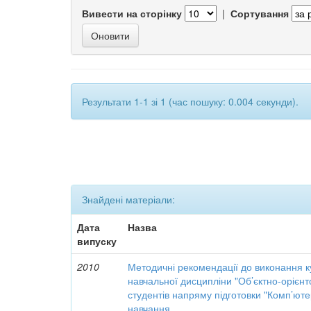
Вивести на сторінку
|
Сортування
Результати 1-1 зі 1 (час пошуку: 0.004 секунди).
Знайдені матеріали:
Дата
Назва
випуску
2010
Методичні рекомендації до виконання к
навчальної дисципліни "Об’єктно-орієн
студентів напряму підготовки "Комп’юте
навчання