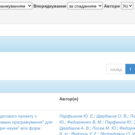
Впорядкування
Автори
назад
1
Автор(и)
урсового проекту з
Парфьонов Ю. Е.
;
Щербаков О. В.
;
Ло
товане програмування" для
Ю.
;
Федорченко В. М.
;
Парфенов Ю. 
рні науки" всіх форм
Щербаков А. В.
;
Лосев М. Ю.
;
Федорч
В. Н.
;
Parfonov Y. E.
;
Shcherbakov O. V