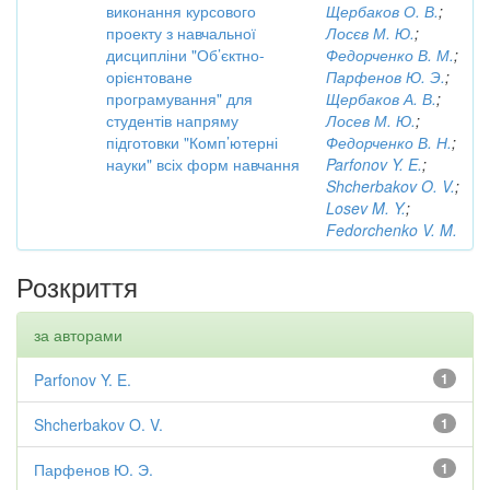
виконання курсового
Щербаков О. В.
;
проекту з навчальної
Лосєв М. Ю.
;
дисципліни "Об’єктно-
Федорченко В. М.
;
орієнтоване
Парфенов Ю. Э.
;
програмування" для
Щербаков А. В.
;
студентів напряму
Лосев М. Ю.
;
підготовки "Комп’ютерні
Федорченко В. Н.
;
науки" всіх форм навчання
Parfonov Y. E.
;
Shcherbakov O. V.
;
Losev M. Y.
;
Fedorchenko V. M.
Розкриття
за авторами
Parfonov Y. E.
1
Shcherbakov O. V.
1
Парфенов Ю. Э.
1