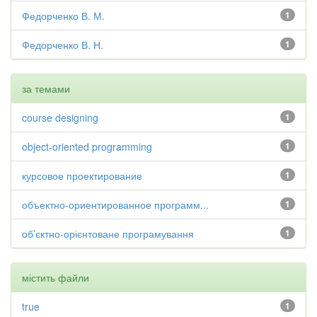
Федорченко В. М.
1
Федорченко В. Н.
1
за темами
course designing
1
object-oriented programming
1
курсовое проектирование
1
объектно-ориентированное программ...
1
об’єктно-орієнтоване програмування
1
містить файли
true
1