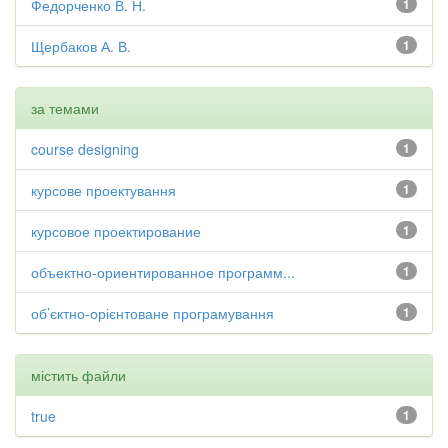
Федорченко В. Н.
1
Щербаков А. В.
1
за темами
course designing
1
курсове проектування
1
курсовое проектирование
1
объектно-ориентированное программ...
1
об’єктно-орієнтоване програмування
1
містить файли
true
1