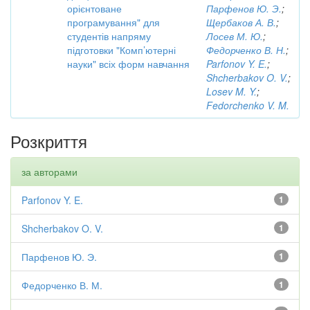
орієнтоване
Парфенов Ю. Э.
;
програмування" для
Щербаков А. В.
;
студентів напряму
Лосев М. Ю.
;
підготовки "Комп’ютерні
Федорченко В. Н.
;
науки" всіх форм навчання
Parfonov Y. E.
;
Shcherbakov O. V.
;
Losev M. Y.
;
Fedorchenko V. M.
Розкриття
за авторами
Parfonov Y. E.
1
Shcherbakov O. V.
1
Парфенов Ю. Э.
1
Федорченко В. М.
1