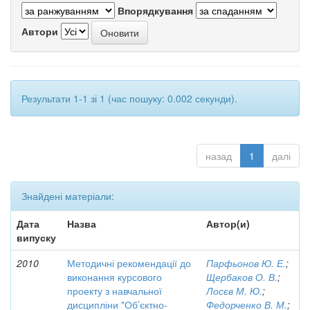
Впорядкування
Автори
Результати 1-1 зі 1 (час пошуку: 0.002 секунди).
назад
1
далі
Знайдені матеріали:
Дата
Назва
Автор(и)
випуску
2010
Методичні рекомендації до
Парфьонов Ю. Е.
;
виконання курсового
Щербаков О. В.
;
проекту з навчальної
Лосєв М. Ю.
;
дисципліни "Об’єктно-
Федорченко В. М.
;