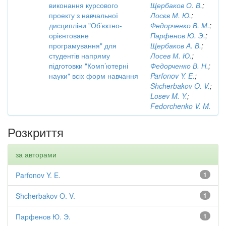
виконання курсового
Щербаков О. В.
;
проекту з навчальної
Лосєв М. Ю.
;
дисципліни "Об’єктно-
Федорченко В. М.
;
орієнтоване
Парфенов Ю. Э.
;
програмування" для
Щербаков А. В.
;
студентів напряму
Лосев М. Ю.
;
підготовки "Комп’ютерні
Федорченко В. Н.
;
науки" всіх форм навчання
Parfonov Y. E.
;
Shcherbakov O. V.
;
Losev M. Y.
;
Fedorchenko V. M.
Розкриття
за авторами
Parfonov Y. E.
1
Shcherbakov O. V.
1
Парфенов Ю. Э.
1