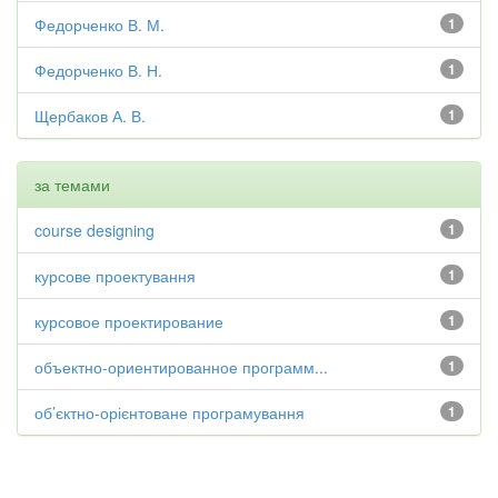
Федорченко В. М.
1
Федорченко В. Н.
1
Щербаков А. В.
1
за темами
course designing
1
курсове проектування
1
курсовое проектирование
1
объектно-ориентированное программ...
1
об’єктно-орієнтоване програмування
1