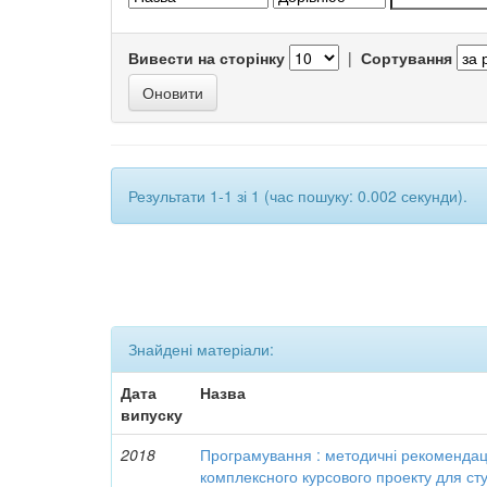
Вивести на сторінку
|
Сортування
Результати 1-1 зі 1 (час пошуку: 0.002 секунди).
Знайдені матеріали:
Дата
Назва
випуску
2018
Програмування : методичні рекомендац
комплексного курсового проекту для сту