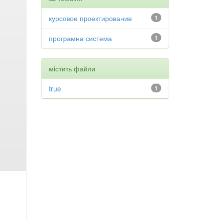
курсовое проектирование
1
програмна система
1
містить файли
true
1