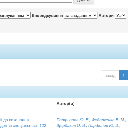
Впорядкування
Автори
назад
1
Автор(и)
ії до виконання
Парфьонов Ю. Е.
;
Федорченко В. М.
;
дентів спеціальності 122
Щербаков О. В.
;
Парфенов Ю. Э.
;