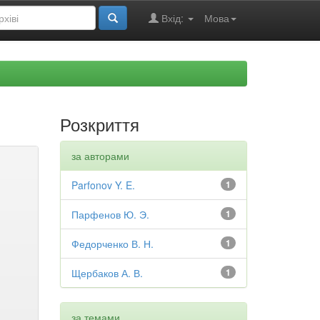
Вхід:
Мова
Розкриття
за авторами
Parfonov Y. E.
1
Парфенов Ю. Э.
1
Федорченко В. Н.
1
Щербаков А. В.
1
за темами