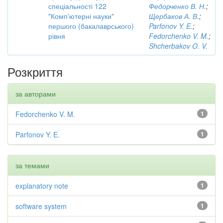
спеціальності 122
Федорченко В. Н.
;
"Комп'ютерні науки"
Щербаков А. В.
;
першого (бакалаврського)
Parfonov Y. E.
;
рівня
Fedorchenko V. M.
;
Shcherbakov O. V.
Розкриття
за авторами
Fedorchenko V. M.
1
Parfonov Y. E.
1
за темами
explanatory note
1
software system
1