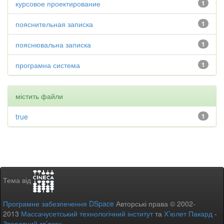
курсовое проектирование
1
пояснительная записка
1
пояснювальна записка
1
програмна система
1
містить файли
true
1
Тема від
Програмне забезпечення DSpace
Авторські права © 2002-
2013
Массачусетський технологічний інститут
та
Х’юлет Пакард
-
Зворотний зв’язок