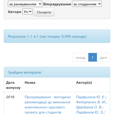
Впорядкування
Автори
Результати 1-1 зі 1 (час пошуку: 0.009 секунди).
назад
1
далі
Знайдені матеріали:
Дата
Назва
Автор(и)
випуску
2018
Програмування : методичні
Парфьонов Ю. Е.
;
рекомендації до виконання
Федорченко В. М.
;
комплексного курсового
Щербаков О. В.
;
проекту для студентів
Парфенов Ю. Э.
;