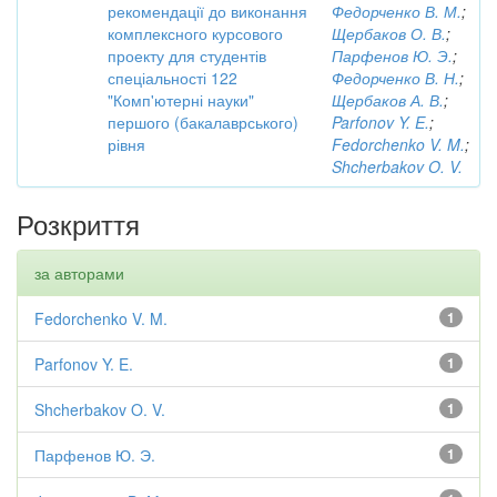
рекомендації до виконання
Федорченко В. М.
;
комплексного курсового
Щербаков О. В.
;
проекту для студентів
Парфенов Ю. Э.
;
спеціальності 122
Федорченко В. Н.
;
"Комп'ютерні науки"
Щербаков А. В.
;
першого (бакалаврського)
Parfonov Y. E.
;
рівня
Fedorchenko V. M.
;
Shcherbakov O. V.
Розкриття
за авторами
Fedorchenko V. M.
1
Parfonov Y. E.
1
Shcherbakov O. V.
1
Парфенов Ю. Э.
1