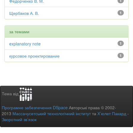
Федорченко В. М.
1
Щербаков А. В.
1
за темами
explanatory note
1
курсовое проектирование
1
Тема від
Програмне забезпечення DSpace
Авторські права © 2002-
2013
Массачусетський технологічний інститут
та
Х’юлет Пакард
-
Зворотний зв’язок