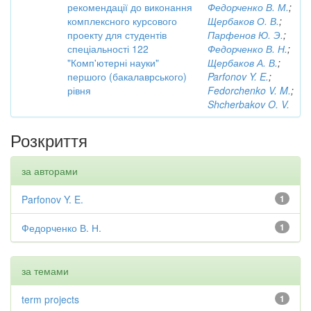
рекомендації до виконання
Федорченко В. М.
;
комплексного курсового
Щербаков О. В.
;
проекту для студентів
Парфенов Ю. Э.
;
спеціальності 122
Федорченко В. Н.
;
"Комп'ютерні науки"
Щербаков А. В.
;
першого (бакалаврського)
Parfonov Y. E.
;
рівня
Fedorchenko V. M.
;
Shcherbakov O. V.
Розкриття
за авторами
Parfonov Y. E.
1
Федорченко В. Н.
1
за темами
term projects
1