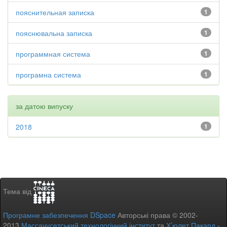
пояснительная записка
1
пояснювальна записка
1
программная система
1
програмна система
1
за датою випуску
2018
1
Тема від
Програмне забезпечення DSpace
Авторські права © 2002-
2013
Массачусетський технологічний інститут
та
Х’юлет Пакард
-