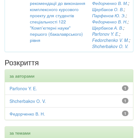
рекомендації до виконання
Федорченко В. М.
;
комплексного курсового
Щербаков О. В.
;
проекту для студентів
Парфенов Ю. Э.
;
спеціальності 122
Федорченко В. Н.
;
"Комп'ютерні науки"
Щербаков А. В.
;
першого (бакалаврського)
Parfonov Y. E.
;
рівня
Fedorchenko V. M.
;
Shcherbakov O. V.
Розкриття
за авторами
Parfonov Y. E.
1
Shcherbakov O. V.
1
Федорченко В. Н.
1
за темами