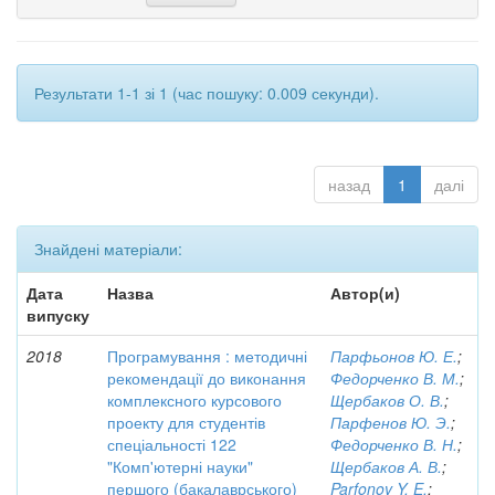
Результати 1-1 зі 1 (час пошуку: 0.009 секунди).
назад
1
далі
Знайдені матеріали:
Дата
Назва
Автор(и)
випуску
2018
Програмування : методичні
Парфьонов Ю. Е.
;
рекомендації до виконання
Федорченко В. М.
;
комплексного курсового
Щербаков О. В.
;
проекту для студентів
Парфенов Ю. Э.
;
спеціальності 122
Федорченко В. Н.
;
"Комп'ютерні науки"
Щербаков А. В.
;
першого (бакалаврського)
Parfonov Y. E.
;