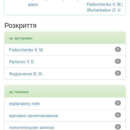
рівня
Fedorchenko V. M.
;
Shcherbakov O. V.
Розкриття
за авторами
Fedorchenko V. M.
1
Parfonov Y. E.
1
Федорченко В. М.
1
за темами
explanatory note
1
курсовое проектирование
1
пояснительная записка
1