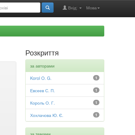
Вхід:
Мова
Розкриття
за авторами
Korol O. G.
1
Евсеев С. П.
1
Король О. Г.
1
Хохлачова Ю. Є.
1
за темами