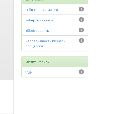
critical infrastructure
1
кибертерроризм
1
кібертероризм
1
непрерывность бизнес-
1
процессов
містить файли
true
1