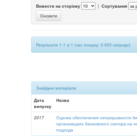
Вивести на сторінку
|
Сортування
Результати 1-1 зі 1 (час пошуку: 0.003 секунди).
Знайдені матеріали:
Дата
Назва
випуску
2017
Оценка обеспечения непрерывности би
организациях банковского сектора на о
подхода