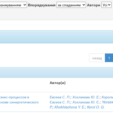
Впорядкування
Автори
назад
1
Автор(и)
знес-процессов в
Евсеев С. П.
;
Хохлачева Ю. Е.
;
Король
снове синергетического
Євсеєв С. П.
;
Хохлачова Ю. Є.
;
Yevsei
P.
;
Khokhlachova Y. E.
;
Korol O. G.