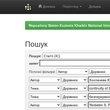
Домівка
Перегляд
Довідка
Skip
navigation
Repository Simon Kuznets Kharkiv National Uni
Пошук
Пошук:
запит
Поточні фільтри: