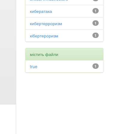
кибератака
1
кибертерроризм
1
кібертероризм
1
містить файли
true
1