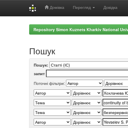
Домівка
Перегляд
Довідка
Skip
navigation
Repository Simon Kuznets Kharkiv National Uni
Пошук
Пошук:
запит
Поточні фільтри: