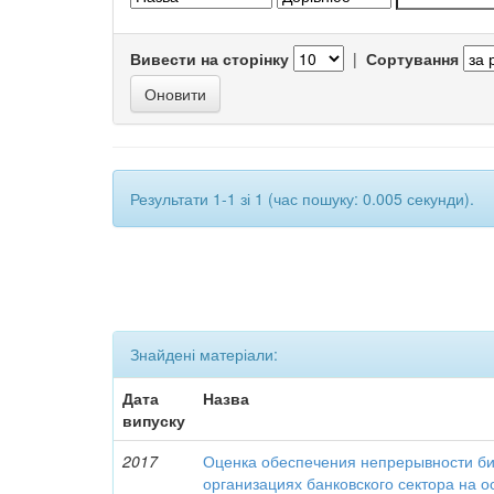
Вивести на сторінку
|
Сортування
Результати 1-1 зі 1 (час пошуку: 0.005 секунди).
Знайдені матеріали:
Дата
Назва
випуску
2017
Оценка обеспечения непрерывности би
организациях банковского сектора на о