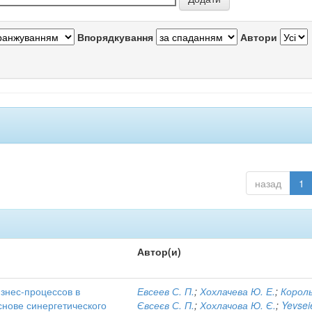
Впорядкування
Автори
назад
1
Автор(и)
знес-процессов в
Евсеев С. П.
;
Хохлачева Ю. Е.
;
Король
снове синергетического
Євсеєв С. П.
;
Хохлачова Ю. Є.
;
Yevsei