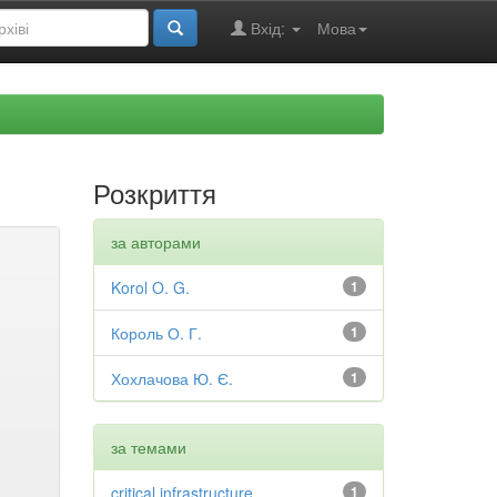
Вхід:
Мова
Розкриття
за авторами
Korol O. G.
1
Король О. Г.
1
Хохлачова Ю. Є.
1
за темами
critical infrastructure
1