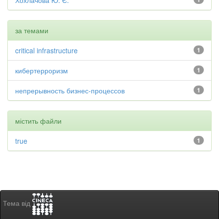
Хохлачова Ю. Є.
за темами
critical infrastructure
1
кибертерроризм
1
непрерывность бизнес-процессов
1
містить файли
true
1
Тема від