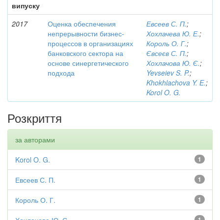
випуску
2017
Оценка обеспечения
Евсеев С. П.
;
непрерывности бизнес-
Хохлачева Ю. Е.
;
процессов в организациях
Король О. Г.
;
банковского сектора на
Євсеєв С. П.
;
основе синергетического
Хохлачова Ю. Є.
;
подхода
Yevseiev S. P.
;
Khokhlachova Y. E.
;
Korol O. G.
Розкриття
за авторами
Korol O. G.
1
Евсеев С. П.
1
Король О. Г.
1
1