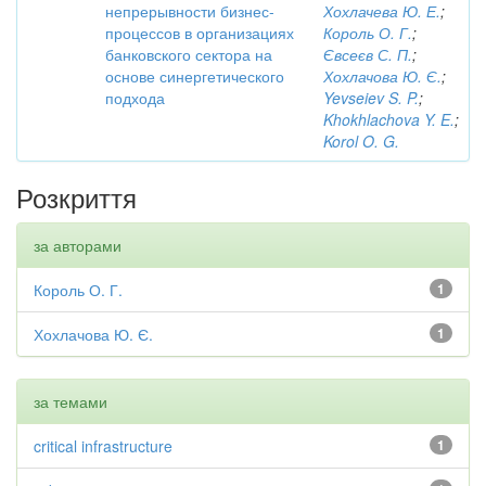
непрерывности бизнес-
Хохлачева Ю. Е.
;
процессов в организациях
Король О. Г.
;
банковского сектора на
Євсеєв С. П.
;
основе синергетического
Хохлачова Ю. Є.
;
подхода
Yevseiev S. P.
;
Khokhlachova Y. E.
;
Korol O. G.
Розкриття
за авторами
Король О. Г.
1
Хохлачова Ю. Є.
1
за темами
critical infrastructure
1