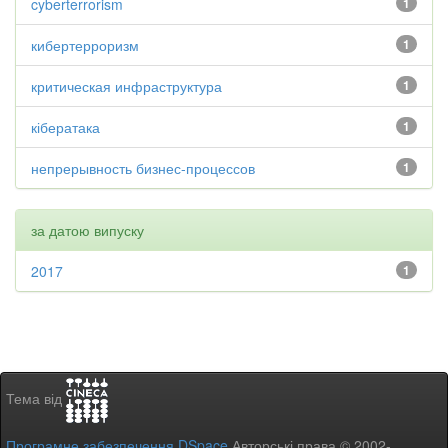
cyberterrorism
1
кибертерроризм
1
критическая инфраструктура
1
кібератака
1
непрерывность бизнес-процессов
1
за датою випуску
2017
1
Тема від
Програмне забезпечення DSpace
Авторські права © 2002-