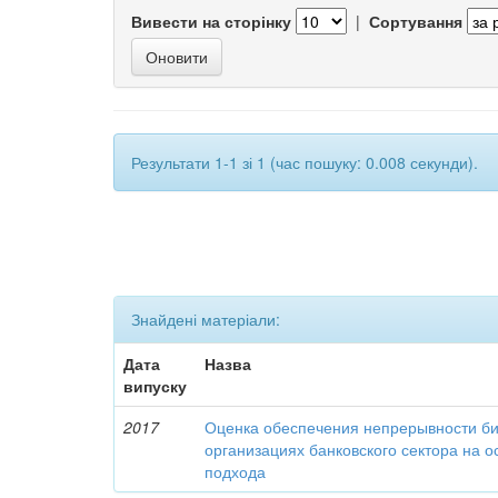
Вивести на сторінку
|
Сортування
Результати 1-1 зі 1 (час пошуку: 0.008 секунди).
Знайдені матеріали:
Дата
Назва
випуску
2017
Оценка обеспечения непрерывности би
организациях банковского сектора на о
подхода