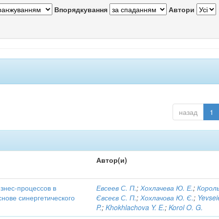
Впорядкування
Автори
назад
1
Автор(и)
знес-процессов в
Евсеев С. П.
;
Хохлачева Ю. Е.
;
Король
снове синергетического
Євсеєв С. П.
;
Хохлачова Ю. Є.
;
Yevsei
P.
;
Khokhlachova Y. E.
;
Korol O. G.