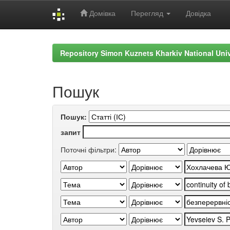
Домівка
Перегляд
Довідка
Skip
navigation
Repository Simon Kuznets Kharkiv National Uni
Пошук
Пошук:
запит
Поточні фільтри: