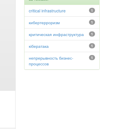
critical infrastructure
1
кибертерроризм
1
критическая инфраструктура
1
кібератака
1
непрерывность бизнес-
1
процессов