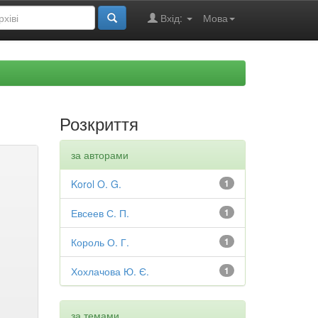
Вхід:
Мова
Розкриття
за авторами
Korol O. G.
1
Евсеев С. П.
1
Король О. Г.
1
Хохлачова Ю. Є.
1
за темами