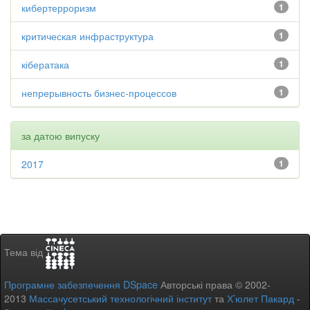
кибертерроризм
1
критическая инфраструктура
1
кібератака
1
непрерывность бизнес-процессов
1
за датою випуску
2017
1
Тема від
Програмне забезпечення DSpace
Авторські права © 2002-
2013
Массачусетський технологічний інститут
та
Х’юлет Пакард
-