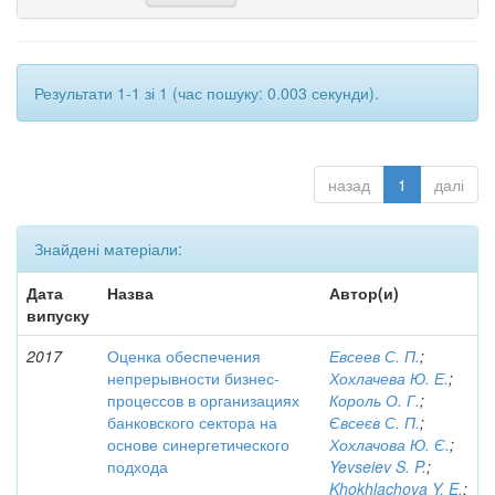
Результати 1-1 зі 1 (час пошуку: 0.003 секунди).
назад
1
далі
Знайдені матеріали:
Дата
Назва
Автор(и)
випуску
2017
Оценка обеспечения
Евсеев С. П.
;
непрерывности бизнес-
Хохлачева Ю. Е.
;
процессов в организациях
Король О. Г.
;
банковского сектора на
Євсеєв С. П.
;
основе синергетического
Хохлачова Ю. Є.
;
подхода
Yevseiev S. P.
;
Khokhlachova Y. E.
;