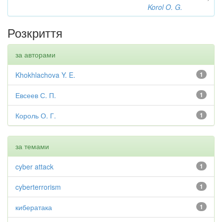
Korol O. G.
Розкриття
за авторами
Khokhlachova Y. E.
1
Евсеев С. П.
1
Король О. Г.
1
за темами
cyber attack
1
cyberterrorism
1
кибератака
1