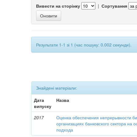
Вивести на сторінку
|
Сортування
Результати 1-1 зі 1 (час пошуку: 0.002 секунди).
Знайдені матеріали:
Дата
Назва
випуску
2017
Оценка обеспечения непрерывности би
организациях банковского сектора на о
подхода