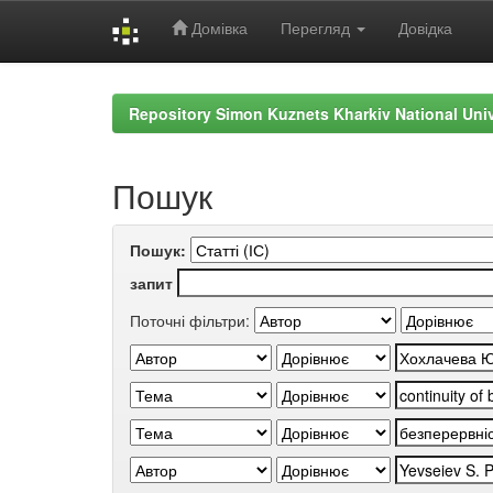
Домівка
Перегляд
Довідка
Skip
navigation
Repository Simon Kuznets Kharkiv National Uni
Пошук
Пошук:
запит
Поточні фільтри: