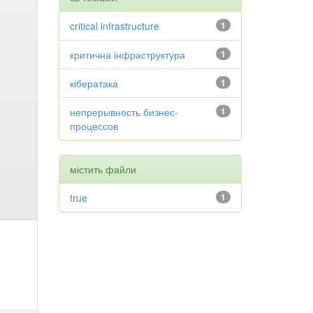
critical infrastructure
1
критична інфраструктура
1
кібератака
1
непрерывность бизнес-
1
процессов
містить файли
true
1