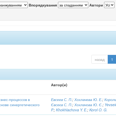
Впорядкування
Автори
назад
1
Автор(и)
знес-процессов в
Евсеев С. П.
;
Хохлачева Ю. Е.
;
Король
снове синергетического
Євсеєв С. П.
;
Хохлачова Ю. Є.
;
Yevsei
P.
;
Khokhlachova Y. E.
;
Korol O. G.