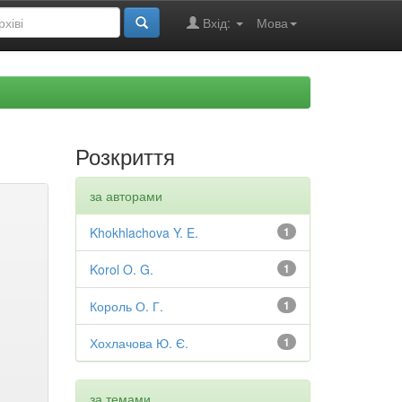
Вхід:
Мова
Розкриття
за авторами
Khokhlachova Y. E.
1
Korol O. G.
1
Король О. Г.
1
Хохлачова Ю. Є.
1
за темами