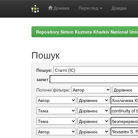
Домівка
Перегляд
Довідка
Skip
navigation
Repository Simon Kuznets Kharkiv National Uni
Пошук
Пошук:
запит
Поточні фільтри: