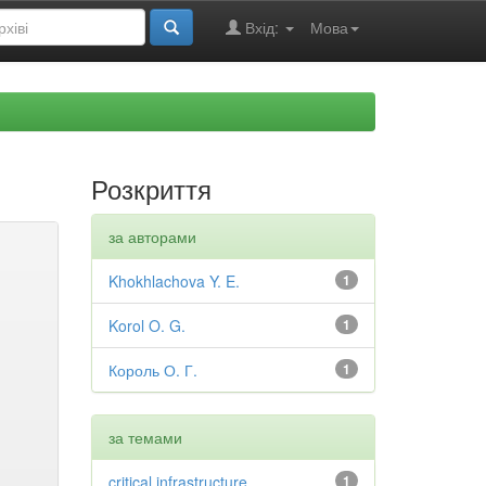
Вхід:
Мова
Розкриття
за авторами
Khokhlachova Y. E.
1
Korol O. G.
1
Король О. Г.
1
за темами
critical infrastructure
1