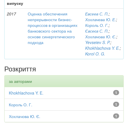
випуску
2017
Оценка обеспечения
Евсеев С. П.
;
непрерывности бизнес-
Хохлачева Ю. Е.
;
процессов в организациях
Король О. Г.
;
банковского сектора на
Євсеєв С. П.
;
основе синергетического
Хохлачова Ю. Є.
;
подхода
Yevseiev S. P.
;
Khokhlachova Y. E.
;
Korol O. G.
Розкриття
за авторами
Khokhlachova Y. E.
1
Король О. Г.
1
Хохлачова Ю. Є.
1