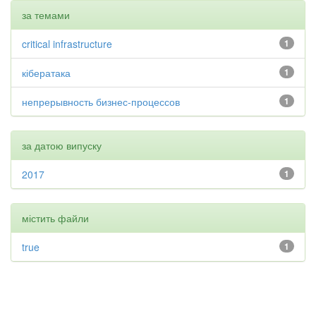
за темами
critical infrastructure
1
кібератака
1
непрерывность бизнес-процессов
1
за датою випуску
2017
1
містить файли
true
1