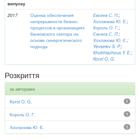
випуску
2017
Оценка обеспечения
Евсеев С. П.
;
непрерывности бизнес-
Хохлачева Ю. Е.
;
процессов в организациях
Король О. Г.
;
банковского сектора на
Євсеєв С. П.
;
основе синергетического
Хохлачова Ю. Є.
;
подхода
Yevseiev S. P.
;
Khokhlachova Y. E.
;
Korol O. G.
Розкриття
за авторами
Korol O. G.
1
Король О. Г.
1
Хохлачова Ю. Є.
1