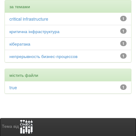
за темами
critical infrastructure
1
критична інфраструктура
1
кібератака
1
непрерывность бизнес-процессов
1
містить файли
true
1
Тема від