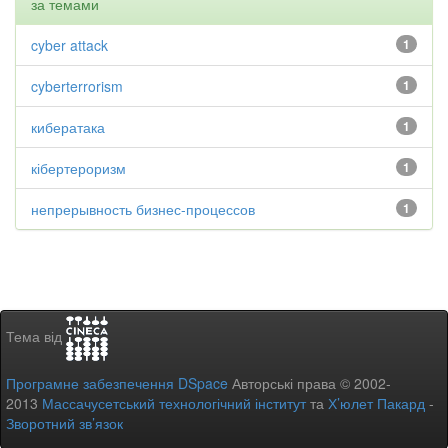
за темами
cyber attack
1
cyberterrorism
1
кибератака
1
кібертероризм
1
непрерывность бизнес-процессов
1
Тема від
Програмне забезпечення DSpace
Авторські права © 2002-
2013
Массачусетський технологічний інститут
та
Х’юлет Пакард
-
Зворотний зв’язок