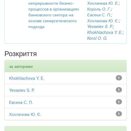
непрерывности бизнес-
Хохлачева Ю. Е.
;
процессов в организациях
Король О. Г.
;
банковского сектора на
Євсеєв С. П.
;
основе синергетического
Хохлачова Ю. Є.
;
подхода
Yevseiev S. P.
;
Khokhlachova Y. E.
;
Korol O. G.
Розкриття
за авторами
Khokhlachova Y. E.
1
Yevseiev S. P.
1
Евсеев С. П.
1
Хохлачова Ю. Є.
1