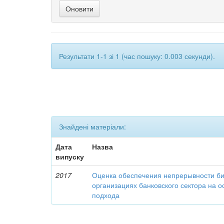
Результати 1-1 зі 1 (час пошуку: 0.003 секунди).
Знайдені матеріали:
Дата
Назва
випуску
2017
Оценка обеспечения непрерывности би
организациях банковского сектора на о
подхода