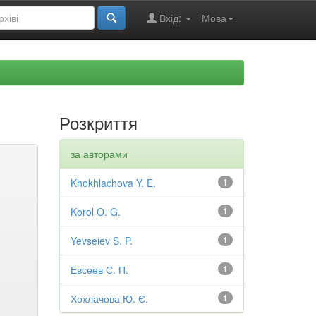
Вхід:
Мова
Розкриття
за авторами
Khokhlachova Y. E.
1
Korol O. G.
1
Yevseiev S. P.
1
Евсеев С. П.
1
Хохлачова Ю. Є.
1