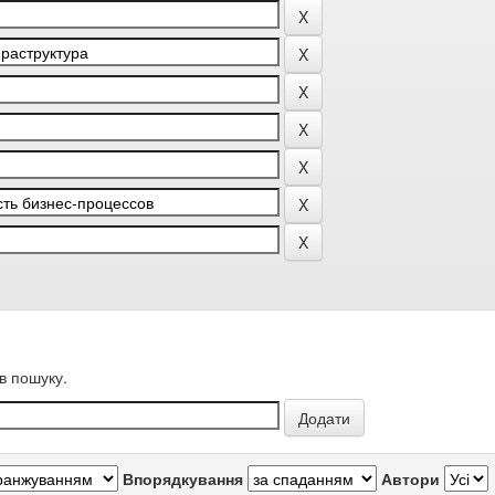
в пошуку.
Впорядкування
Автори