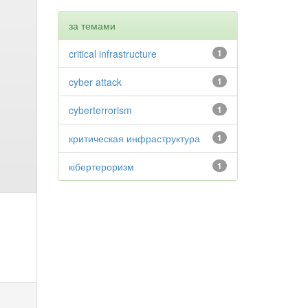
за темами
critical infrastructure
1
cyber attack
1
cyberterrorism
1
критическая инфраструктура
1
кібертероризм
1