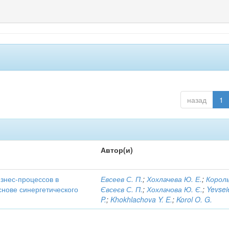
назад
1
Автор(и)
знес-процессов в
Евсеев С. П.
;
Хохлачева Ю. Е.
;
Король
снове синергетического
Євсеєв С. П.
;
Хохлачова Ю. Є.
;
Yevsei
P.
;
Khokhlachova Y. E.
;
Korol O. G.