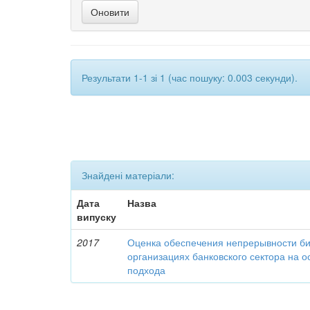
Результати 1-1 зі 1 (час пошуку: 0.003 секунди).
Знайдені матеріали:
Дата
Назва
випуску
2017
Оценка обеспечения непрерывности би
организациях банковского сектора на о
подхода