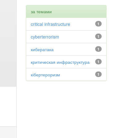
за темами
critical infrastructure
1
cyberterrorism
1
кибератака
1
критическая инфраструктура
1
кібертероризм
1