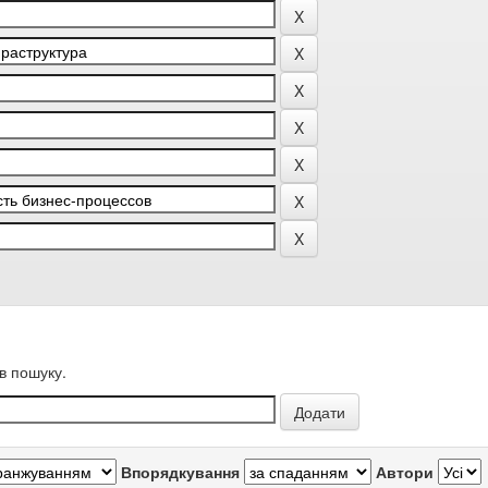
в пошуку.
Впорядкування
Автори