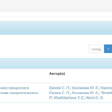
назад
1
Автор(и)
знес-процессов в
Евсеев С. П.
;
Хохлачева Ю. Е.
;
Король
снове синергетического
Євсеєв С. П.
;
Хохлачова Ю. Є.
;
Yevsei
P.
;
Khokhlachova Y. E.
;
Korol O. G.