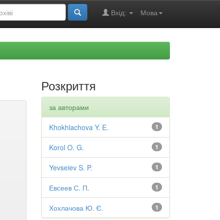
Вхід:
Мова
Розкриття
за авторами
Khokhlachova Y. E.
1
Korol O. G.
1
Yevseiev S. P.
1
Евсеев С. П.
1
Хохлачова Ю. Є.
1