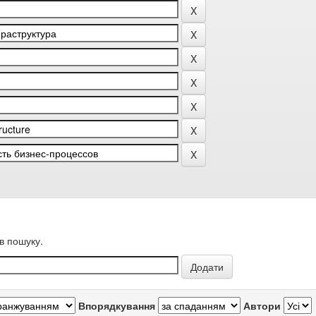
в пошуку.
Впорядкування
Автори