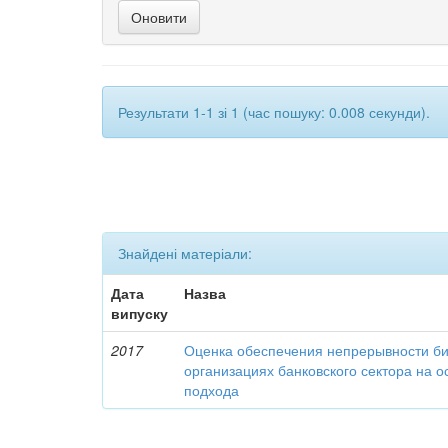
Результати 1-1 зі 1 (час пошуку: 0.008 секунди).
Знайдені матеріали:
Дата
Назва
випуску
2017
Оценка обеспечения непрерывности би
организациях банковского сектора на о
подхода