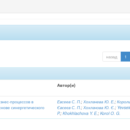
назад
1
Автор(и)
знес-процессов в
Евсеев С. П.
;
Хохлачева Ю. Е.
;
Король
снове синергетического
Євсеєв С. П.
;
Хохлачова Ю. Є.
;
Yevsei
P.
;
Khokhlachova Y. E.
;
Korol O. G.