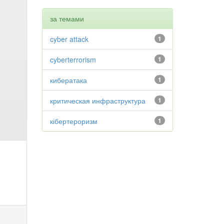
за темами
cyber attack
1
cyberterrorism
1
кибератака
1
критическая инфраструктура
1
кібертероризм
1