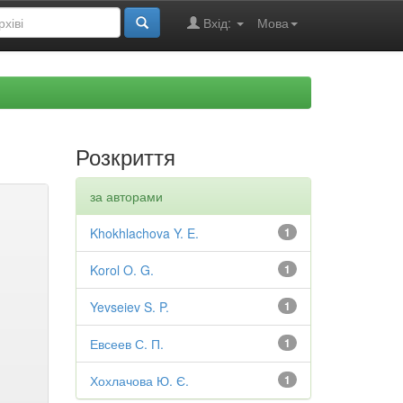
Вхід:
Мова
Розкриття
за авторами
Khokhlachova Y. E.
1
Korol O. G.
1
Yevseiev S. P.
1
Евсеев С. П.
1
Хохлачова Ю. Є.
1